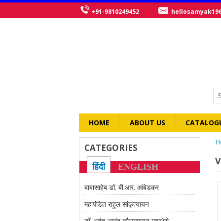
+91-9810249452
hellosamyak19
HOME
ABOUT US
CATALOG
Y
H
CATEGORIES
V
हिंदी
ENGLISH
बाबासाहेब डॉ. बी.आर. आंबेडकर
महापंडित राहुल सांकृत्यायन
डॉ. भदंत आनंद कौसल्यायन महाथेरो