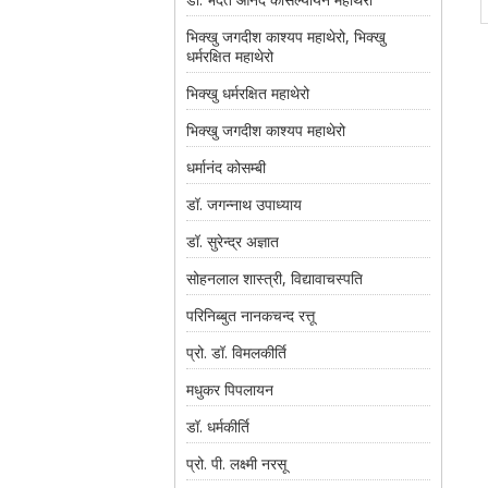
भिक्खु जगदीश काश्यप महाथेरो, भिक्खु
धर्मरक्षित महाथेरो
भिक्खु धर्मरक्षित महाथेरो
भिक्खु जगदीश काश्यप महाथेरो
धर्मानंद कोसम्बी
डॉ. जगन्नाथ उपाध्याय
डॉ. सुरेन्द्र अज्ञात
सोहनलाल शास्त्री, विद्यावाचस्पति
परिनिब्बुत नानकचन्द रत्तू
प्रो. डॉ. विमलकीर्ति
मधुकर पिपलायन
डॉ. धर्मकीर्ति
प्रो. पी. लक्ष्मी नरसू