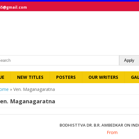
65@gmail.com
UE
NEW TITLES
POSTERS
OUR WRITERS
GA
ou are here
ome
» Ven. Maganagaratna
en. Maganagaratna
BODHISTTVA DR. B.R. AMBEDKAR ON IN
From