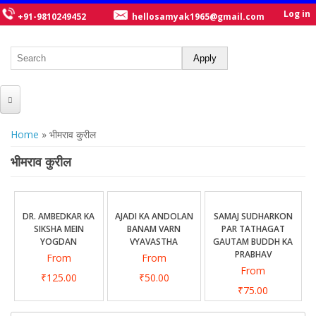
Log in
+91-9810249452
hellosamyak1965@gmail.com
HOME
You are here
Home
» भीमराव कुरील
ABOUT US
भीमराव कुरील
CATALOGUE
NEW TITLES
DR. AMBEDKAR KA
AJADI KA ANDOLAN
SAMAJ SUDHARKON
SIKSHA MEIN
BANAM VARN
PAR TATHAGAT
POSTERS
YOGDAN
VYAVASTHA
GAUTAM BUDDH KA
PRABHAV
From
From
OUR WRITERS
From
₹125.00
₹50.00
GALLERY
₹75.00