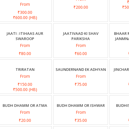
From
₹200.00
₹5
₹300.00
₹600.00
(HB)
JAATI : ITIHAAS AUR
JAATIVAAD KI SHAV
BHAAR M
SWAROOP
PARIKSHA
JANMN
From
From
₹80.00
₹60.00
TRIRATAN
SAUNDERNAND EK ADHYAN
JINCHAR
From
From
₹150.00
₹75.00
₹500.00
(HB)
BUDH DHAMM OR ATMA
BUDH DHAMM OR ISHWAR
BUDHI
From
From
₹20.00
₹35.00