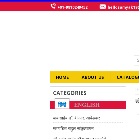
+91-9810249452
hellosamyak19
HOME
ABOUT US
CATALOG
Y
H
CATEGORIES
डॉ
हिंदी
ENGLISH
बाबासाहेब डॉ. बी.आर. आंबेडकर
महापंडित राहुल सांकृत्यायन
डॉ. भदंत आनंद कौसल्यायन महाथेरो