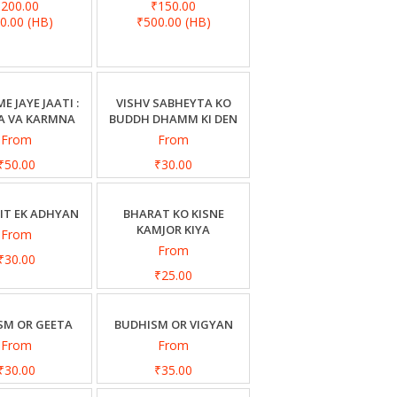
₹200.00
₹150.00
00.00
(HB)
₹500.00
(HB)
E JAYE JAATI :
VISHV SABHEYTA KO
A VA KARMNA
BUDDH DHAMM KI DEN
From
From
₹50.00
₹30.00
IT EK ADHYAN
BHARAT KO KISNE
KAMJOR KIYA
From
From
₹30.00
₹25.00
SM OR GEETA
BUDHISM OR VIGYAN
From
From
₹30.00
₹35.00