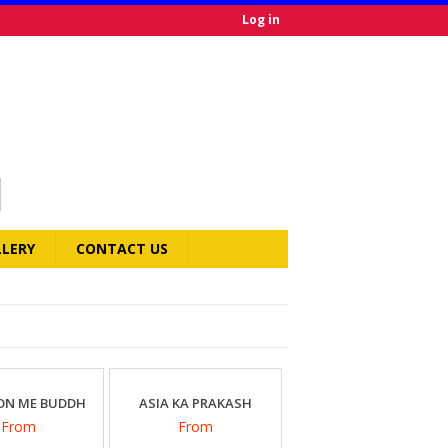
Log in
LLERY
CONTACT US
ON ME BUDDH
ASIA KA PRAKASH
From
From