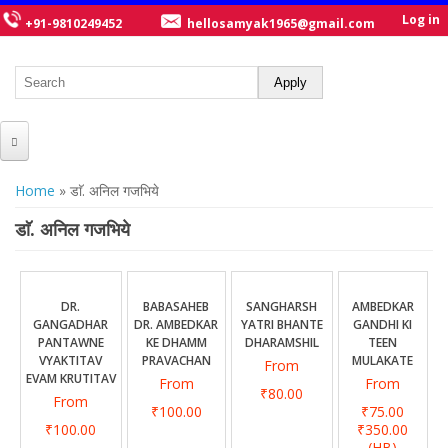
Log in
+91-9810249452
hellosamyak1965@gmail.com
HOME
You are here
Home
» डाॅ. अनिल गजभिये
ABOUT US
डाॅ. अनिल गजभिये
CATALOGUE
NEW TITLES
DR.
BABASAHEB
SANGHARSH
AMBEDKAR
GANGADHAR
DR. AMBEDKAR
YATRI BHANTE
GANDHI KI
POSTERS
PANTAWNE
KE DHAMM
DHARAMSHIL
TEEN
VYAKTITAV
PRAVACHAN
MULAKATE
From
OUR WRITERS
EVAM KRUTITAV
From
From
₹80.00
From
GALLERY
₹100.00
₹75.00
₹100.00
₹350.00
(HB)