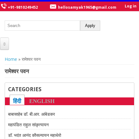
Log in
+91-9810249452
hellosamyak1965@gmail.com
HOME
You are here
Home
» रामेश्वर पवन
ABOUT US
रामेश्वर पवन
CATALOGUE
CATEGORIES
NEW TITLES
हिंदी
ENGLISH
POSTERS
बाबासाहेब डॉ. बी.आर. आंबेडकर
OUR WRITERS
महापंडित राहुल सांकृत्यायन
GALLERY
डॉ. भदंत आनंद कौसल्यायन महाथेरो