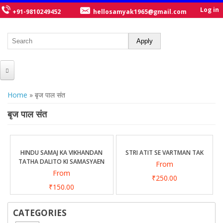
Log in
+91-9810249452
hellosamyak1965@gmail.com
HOME
You are here
Home
» बृज पाल संत
ABOUT US
बृज पाल संत
CATALOGUE
NEW TITLES
HINDU SAMAJ KA VIKHANDAN
STRI ATIT SE VARTMAN TAK
TATHA DALITO KI SAMASYAEN
From
POSTERS
From
₹250.00
OUR WRITERS
₹150.00
GALLERY
CATEGORIES