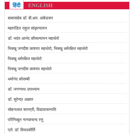
CONTACT US
हिंदी
ENGLISH
बाबासाहेब डॉ. बी.आर. आंबेडकर
महापंडित राहुल सांकृत्यायन
डॉ. भदंत आनंद कौसल्यायन महाथेरो
भिक्खु जगदीश काश्यप महाथेरो, भिक्खु धर्मरक्षित महाथेरो
भिक्खु धर्मरक्षित महाथेरो
भिक्खु जगदीश काश्यप महाथेरो
धर्मानंद कोसम्बी
डॉ. जगन्नाथ उपाध्याय
डॉ. सुरेन्द्र अज्ञात
सोहनलाल शास्त्री, विद्यावाचस्पति
परिनिब्बुत नानकचन्द रत्तू
प्रो. डॉ. विमलकीर्ति