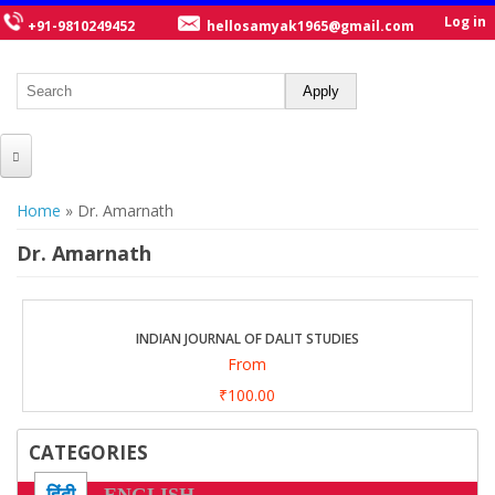
Log in
+91-9810249452
hellosamyak1965@gmail.com
HOME
You are here
Home
» Dr. Amarnath
ABOUT US
Dr. Amarnath
CATALOGUE
NEW TITLES
INDIAN JOURNAL OF DALIT STUDIES
From
POSTERS
₹100.00
OUR WRITERS
CATEGORIES
GALLERY