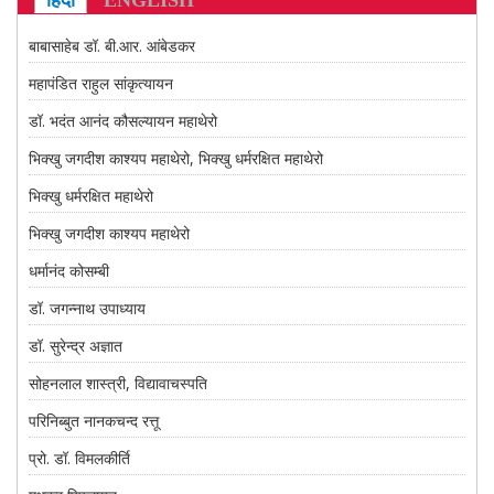
हिंदी
ENGLISH
CONTACT US
बाबासाहेब डॉ. बी.आर. आंबेडकर
महापंडित राहुल सांकृत्यायन
डॉ. भदंत आनंद कौसल्यायन महाथेरो
भिक्खु जगदीश काश्यप महाथेरो, भिक्खु धर्मरक्षित महाथेरो
भिक्खु धर्मरक्षित महाथेरो
भिक्खु जगदीश काश्यप महाथेरो
धर्मानंद कोसम्बी
डॉ. जगन्नाथ उपाध्याय
डॉ. सुरेन्द्र अज्ञात
सोहनलाल शास्त्री, विद्यावाचस्पति
परिनिब्बुत नानकचन्द रत्तू
प्रो. डॉ. विमलकीर्ति