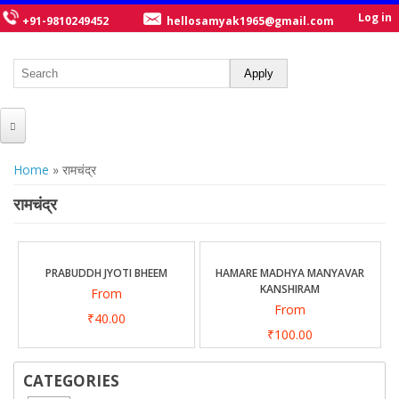
Log in
+91-9810249452
hellosamyak1965@gmail.com
HOME
You are here
Home
» रामचंद्र
ABOUT US
रामचंद्र
CATALOGUE
NEW TITLES
PRABUDDH JYOTI BHEEM
HAMARE MADHYA MANYAVAR
KANSHIRAM
From
POSTERS
From
₹40.00
OUR WRITERS
₹100.00
GALLERY
CATEGORIES