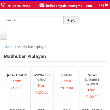
Log in
+91-9810249452
hellosamyak1965@gmail.com
HOME
You are here
Home
» Madhukar Piplayan
ABOUT US
Madhukar Piplayan
CATALOGUE
NEW TITLES
JATAKA TALES
ASOKA THE
LUMBINI
GREAT
GREAT
BUDDHIST
From
From
POSTERS
WOMEN
From
₹500.00
₹125.00
From
OUR WRITERS
₹200.00
₹100.00
GALLERY