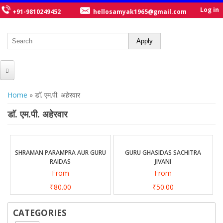
Log in
+91-9810249452
hellosamyak1965@gmail.com
HOME
You are here
Home
» डाॅ. एम.पी. अहेरवार
ABOUT US
डाॅ. एम.पी. अहेरवार
CATALOGUE
NEW TITLES
SHRAMAN PARAMPRA AUR GURU
GURU GHASIDAS SACHITRA
RAIDAS
JIVANI
POSTERS
From
From
OUR WRITERS
₹80.00
₹50.00
GALLERY
CATEGORIES