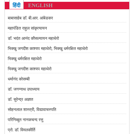
CONTACT US
हिंदी
ENGLISH
बाबासाहेब डॉ. बी.आर. आंबेडकर
महापंडित राहुल सांकृत्यायन
डॉ. भदंत आनंद कौसल्यायन महाथेरो
भिक्खु जगदीश काश्यप महाथेरो, भिक्खु धर्मरक्षित महाथेरो
भिक्खु धर्मरक्षित महाथेरो
भिक्खु जगदीश काश्यप महाथेरो
धर्मानंद कोसम्बी
डॉ. जगन्नाथ उपाध्याय
डॉ. सुरेन्द्र अज्ञात
सोहनलाल शास्त्री, विद्यावाचस्पति
परिनिब्बुत नानकचन्द रत्तू
प्रो. डॉ. विमलकीर्ति