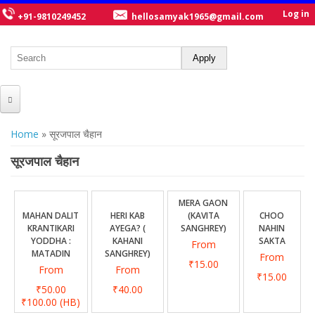
Log in
+91-9810249452
hellosamyak1965@gmail.com
HOME
You are here
Home
» सूरजपाल चैहान
ABOUT US
सूरजपाल चैहान
CATALOGUE
MERA GAON
NEW TITLES
MAHAN DALIT
HERI KAB
(KAVITA
CHOO
KRANTIKARI
AYEGA? (
SANGHREY)
NAHIN
POSTERS
YODDHA :
KAHANI
SAKTA
From
MATADIN
SANGHREY)
From
OUR WRITERS
₹15.00
From
From
₹15.00
GALLERY
₹50.00
₹40.00
₹100.00
(HB)