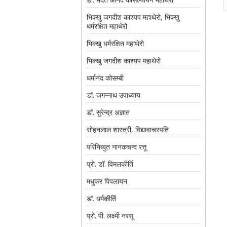
भिक्खु जगदीश काश्यप महाथेरो, भिक्खु
धर्मरक्षित महाथेरो
भिक्खु धर्मरक्षित महाथेरो
भिक्खु जगदीश काश्यप महाथेरो
धर्मानंद कोसम्बी
डॉ. जगन्नाथ उपाध्याय
डॉ. सुरेन्द्र अज्ञात
सोहनलाल शास्त्री, विद्यावाचस्पति
परिनिब्बुत नानकचन्द रत्तू
प्रो. डॉ. विमलकीर्ति
मधुकर पिपलायन
डॉ. धर्मकीर्ति
प्रो. पी. लक्ष्मी नरसू