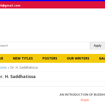
65@gmail.com
UE
NEW TITLES
POSTERS
OUR WRITERS
GA
ou are here
ome
» Dr. H. Saddhatissa
r. H. Saddhatissa
AN INTRODUCTION OF BUDDH
From