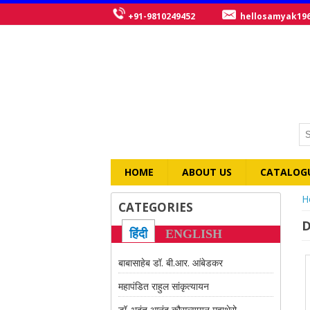
+91-9810249452
hellosamyak19
HOME
ABOUT US
CATALOG
Y
H
CATEGORIES
D
हिंदी
ENGLISH
बाबासाहेब डॉ. बी.आर. आंबेडकर
महापंडित राहुल सांकृत्यायन
डॉ. भदंत आनंद कौसल्यायन महाथेरो