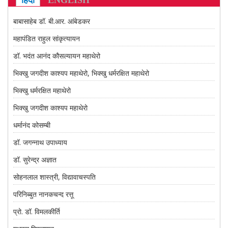
हिंदी
ENGLISH
CONTACT US
बाबासाहेब डॉ. बी.आर. आंबेडकर
महापंडित राहुल सांकृत्यायन
डॉ. भदंत आनंद कौसल्यायन महाथेरो
भिक्खु जगदीश काश्यप महाथेरो, भिक्खु धर्मरक्षित महाथेरो
भिक्खु धर्मरक्षित महाथेरो
भिक्खु जगदीश काश्यप महाथेरो
धर्मानंद कोसम्बी
डॉ. जगन्नाथ उपाध्याय
डॉ. सुरेन्द्र अज्ञात
सोहनलाल शास्त्री, विद्यावाचस्पति
परिनिब्बुत नानकचन्द रत्तू
प्रो. डॉ. विमलकीर्ति