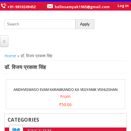
Log in
+91-9810249452
hellosamyak1965@gmail.com
HOME
You are here
Home
» डॉ. विजय प्रकाश सिंह
ABOUT US
डॉ. विजय प्रकाश सिंह
CATALOGUE
NEW TITLES
ANDHVISWASO EVAM KARAMKANDO KA VEGYANIK VISHLESHAN
From
POSTERS
₹50.00
OUR WRITERS
CATEGORIES
GALLERY