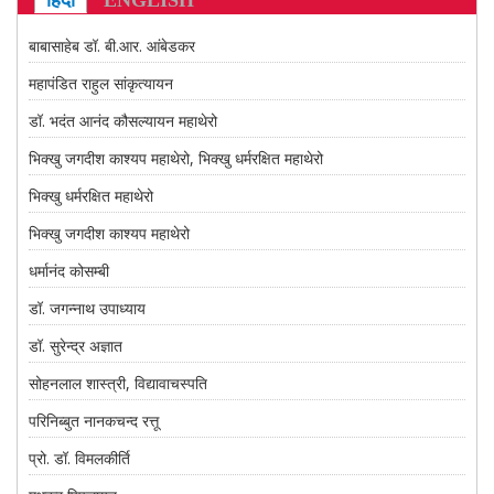
हिंदी
ENGLISH
CONTACT US
बाबासाहेब डॉ. बी.आर. आंबेडकर
महापंडित राहुल सांकृत्यायन
डॉ. भदंत आनंद कौसल्यायन महाथेरो
भिक्खु जगदीश काश्यप महाथेरो, भिक्खु धर्मरक्षित महाथेरो
भिक्खु धर्मरक्षित महाथेरो
भिक्खु जगदीश काश्यप महाथेरो
धर्मानंद कोसम्बी
डॉ. जगन्नाथ उपाध्याय
डॉ. सुरेन्द्र अज्ञात
सोहनलाल शास्त्री, विद्यावाचस्पति
परिनिब्बुत नानकचन्द रत्तू
प्रो. डॉ. विमलकीर्ति