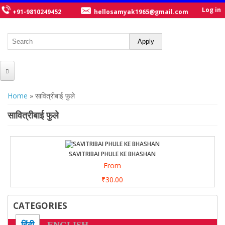
Log in
+91-9810249452
hellosamyak1965@gmail.com
HOME
You are here
Home
» सावित्रीबाई फुले
ABOUT US
सावित्रीबाई फुले
CATALOGUE
NEW TITLES
SAVITRIBAI PHULE KE BHASHAN
From
POSTERS
₹30.00
OUR WRITERS
CATEGORIES
GALLERY