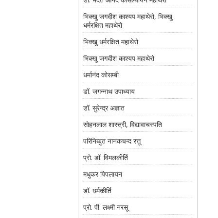
भिक्खु जगदीश काश्यप महाथेरो, भिक्खु
धर्मरक्षित महाथेरो
भिक्खु धर्मरक्षित महाथेरो
भिक्खु जगदीश काश्यप महाथेरो
धर्मानंद कोसम्बी
डॉ. जगन्नाथ उपाध्याय
डॉ. सुरेन्द्र अज्ञात
सोहनलाल शास्त्री, विद्यावाचस्पति
परिनिब्बुत नानकचन्द रत्तू
प्रो. डॉ. विमलकीर्ति
मधुकर पिपलायन
डॉ. धर्मकीर्ति
प्रो. पी. लक्ष्मी नरसू