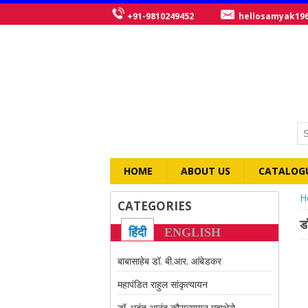
+91-9810249452
hellosamyak19
HOME
ABOUT US
CATALOG
Y
H
CATEGORIES
ड
हिंदी
ENGLISH
बाबासाहेब डॉ. बी.आर. आंबेडकर
महापंडित राहुल सांकृत्यायन
डॉ. भदंत आनंद कौसल्यायन महाथेरो