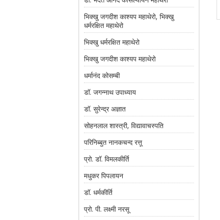
भिक्खु जगदीश काश्यप महाथेरो, भिक्खु
धर्मरक्षित महाथेरो
भिक्खु धर्मरक्षित महाथेरो
भिक्खु जगदीश काश्यप महाथेरो
धर्मानंद कोसम्बी
डॉ. जगन्नाथ उपाध्याय
डॉ. सुरेन्द्र अज्ञात
सोहनलाल शास्त्री, विद्यावाचस्पति
परिनिब्बुत नानकचन्द रत्तू
प्रो. डॉ. विमलकीर्ति
मधुकर पिपलायन
डॉ. धर्मकीर्ति
प्रो. पी. लक्ष्मी नरसू