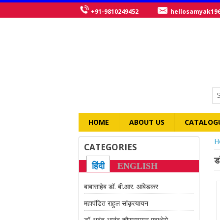
+91-9810249452
hellosamyak19
HOME
ABOUT US
CATALOG
Y
H
CATEGORIES
ड
हिंदी
ENGLISH
बाबासाहेब डॉ. बी.आर. आंबेडकर
महापंडित राहुल सांकृत्यायन
डॉ. भदंत आनंद कौसल्यायन महाथेरो