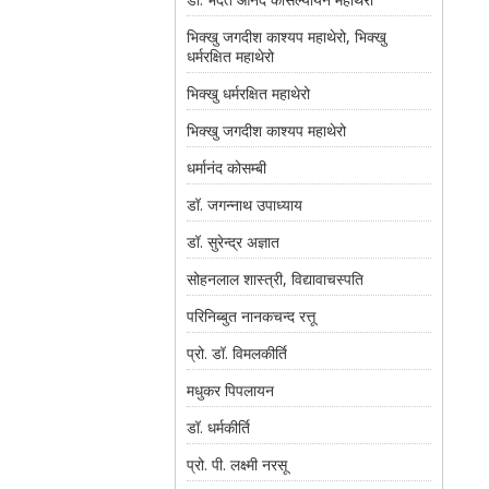
भिक्खु जगदीश काश्यप महाथेरो, भिक्खु
धर्मरक्षित महाथेरो
भिक्खु धर्मरक्षित महाथेरो
भिक्खु जगदीश काश्यप महाथेरो
धर्मानंद कोसम्बी
डॉ. जगन्नाथ उपाध्याय
डॉ. सुरेन्द्र अज्ञात
सोहनलाल शास्त्री, विद्यावाचस्पति
परिनिब्बुत नानकचन्द रत्तू
प्रो. डॉ. विमलकीर्ति
मधुकर पिपलायन
डॉ. धर्मकीर्ति
प्रो. पी. लक्ष्मी नरसू