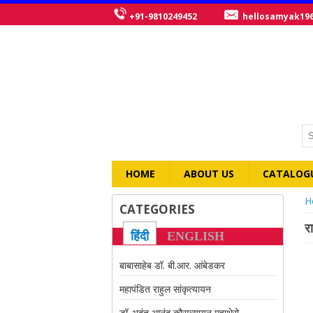
+91-9810249452
hellosamyak19
HOME
ABOUT US
CATALOG
Y
H
CATEGORIES
रा
हिंदी
ENGLISH
बाबासाहेब डॉ. बी.आर. आंबेडकर
महापंडित राहुल सांकृत्यायन
डॉ. भदंत आनंद कौसल्यायन महाथेरो