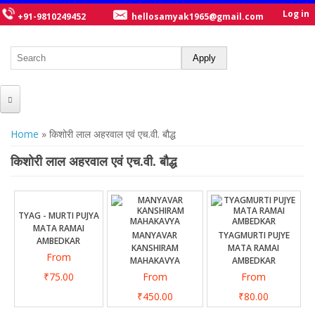
Log in
+91-9810249452
hellosamyak1965@gmail.com
HOME
You are here
Home
» किशोरी लाल अहरवाल एवं एच.वी. बौद्ध
ABOUT US
किशोरी लाल अहरवाल एवं एच.वी. बौद्ध
CATALOGUE
NEW TITLES
TYAG - MURTI PUJYA
MATA RAMAI
POSTERS
MANYAVAR
TYAGMURTI PUJYE
AMBEDKAR
KANSHIRAM
MATA RAMAI
From
OUR WRITERS
MAHAKAVYA
AMBEDKAR
₹75.00
From
From
GALLERY
₹450.00
₹80.00