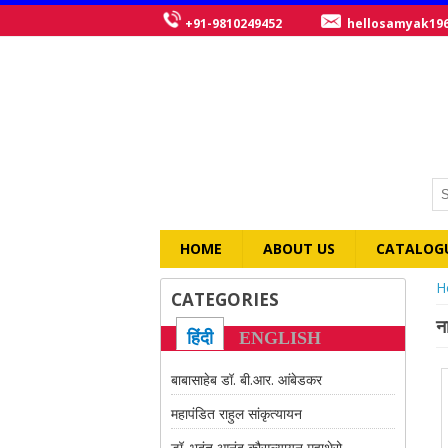
+91-9810249452
hellosamyak19
HOME
ABOUT US
CATALOG
Y
H
CATEGORIES
न
हिंदी
ENGLISH
बाबासाहेब डॉ. बी.आर. आंबेडकर
महापंडित राहुल सांकृत्यायन
डॉ. भदंत आनंद कौसल्यायन महाथेरो