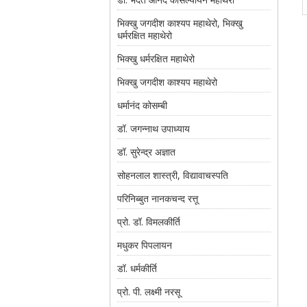
भिक्खु जगदीश काश्यप महाथेरो, भिक्खु
धर्मरक्षित महाथेरो
भिक्खु धर्मरक्षित महाथेरो
भिक्खु जगदीश काश्यप महाथेरो
धर्मानंद कोसम्बी
डॉ. जगन्नाथ उपाध्याय
डॉ. सुरेन्द्र अज्ञात
सोहनलाल शास्त्री, विद्यावाचस्पति
परिनिब्बुत नानकचन्द रत्तू
प्रो. डॉ. विमलकीर्ति
मधुकर पिपलायन
डॉ. धर्मकीर्ति
प्रो. पी. लक्ष्मी नरसू