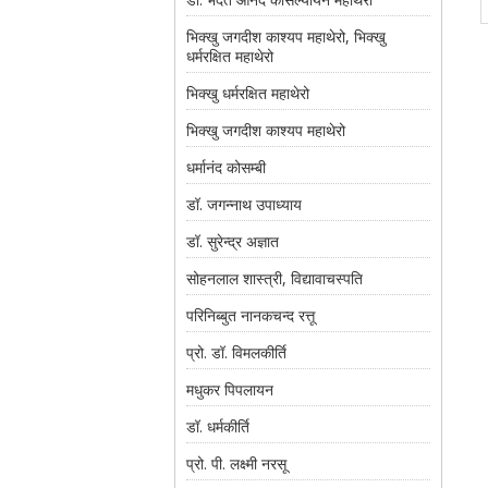
भिक्खु जगदीश काश्यप महाथेरो, भिक्खु
धर्मरक्षित महाथेरो
भिक्खु धर्मरक्षित महाथेरो
भिक्खु जगदीश काश्यप महाथेरो
धर्मानंद कोसम्बी
डॉ. जगन्नाथ उपाध्याय
डॉ. सुरेन्द्र अज्ञात
सोहनलाल शास्त्री, विद्यावाचस्पति
परिनिब्बुत नानकचन्द रत्तू
प्रो. डॉ. विमलकीर्ति
मधुकर पिपलायन
डॉ. धर्मकीर्ति
प्रो. पी. लक्ष्मी नरसू