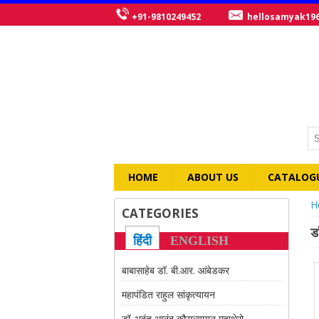
+91-9810249452
hellosamyak19
HOME
ABOUT US
CATALOG
Y
H
CATEGORIES
ड
हिंदी
ENGLISH
बाबासाहेब डॉ. बी.आर. आंबेडकर
महापंडित राहुल सांकृत्यायन
डॉ. भदंत आनंद कौसल्यायन महाथेरो