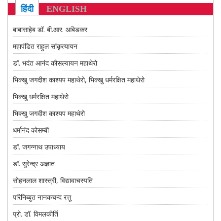
CONTACT US
हिंदी
ENGLISH
बाबासाहेब डॉ. बी.आर. आंबेडकर
महापंडित राहुल सांकृत्यायन
डॉ. भदंत आनंद कौसल्यायन महाथेरो
भिक्खु जगदीश काश्यप महाथेरो, भिक्खु धर्मरक्षित महाथेरो
भिक्खु धर्मरक्षित महाथेरो
भिक्खु जगदीश काश्यप महाथेरो
धर्मानंद कोसम्बी
डॉ. जगन्नाथ उपाध्याय
डॉ. सुरेन्द्र अज्ञात
सोहनलाल शास्त्री, विद्यावाचस्पति
परिनिब्बुत नानकचन्द रत्तू
प्रो. डॉ. विमलकीर्ति