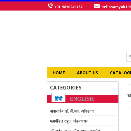
+91-9810249452
hellosamyak19
HOME
ABOUT US
CATALOG
Y
H
CATEGORIES
च
हिंदी
ENGLISH
बाबासाहेब डॉ. बी.आर. आंबेडकर
महापंडित राहुल सांकृत्यायन
डॉ. भदंत आनंद कौसल्यायन महाथेरो