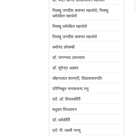
भिक्खु जगदीश काश्यप महाथेरो, भिक्खु
धर्मरक्षित महाथेरो
भिक्खु धर्मरक्षित महाथेरो
भिक्खु जगदीश काश्यप महाथेरो
धर्मानंद कोसम्बी
डॉ. जगन्नाथ उपाध्याय
डॉ. सुरेन्द्र अज्ञात
सोहनलाल शास्त्री, विद्यावाचस्पति
परिनिब्बुत नानकचन्द रत्तू
प्रो. डॉ. विमलकीर्ति
मधुकर पिपलायन
डॉ. धर्मकीर्ति
प्रो. पी. लक्ष्मी नरसू