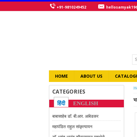
+91-9810249452
hellosamyak19
HOME
ABOUT US
CATALOG
Y
H
CATEGORIES
भ
हिंदी
ENGLISH
बाबासाहेब डॉ. बी.आर. आंबेडकर
महापंडित राहुल सांकृत्यायन
डॉ. भदंत आनंद कौसल्यायन महाथेरो