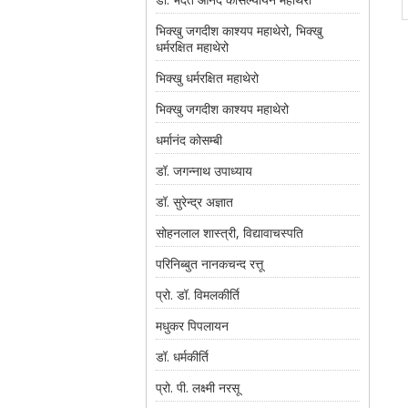
भिक्खु जगदीश काश्यप महाथेरो, भिक्खु
धर्मरक्षित महाथेरो
भिक्खु धर्मरक्षित महाथेरो
भिक्खु जगदीश काश्यप महाथेरो
धर्मानंद कोसम्बी
डॉ. जगन्नाथ उपाध्याय
डॉ. सुरेन्द्र अज्ञात
सोहनलाल शास्त्री, विद्यावाचस्पति
परिनिब्बुत नानकचन्द रत्तू
प्रो. डॉ. विमलकीर्ति
मधुकर पिपलायन
डॉ. धर्मकीर्ति
प्रो. पी. लक्ष्मी नरसू