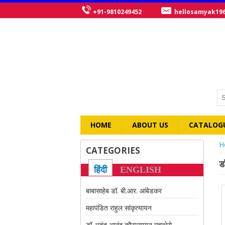
+91-9810249452
hellosamyak19
HOME
ABOUT US
CATALOG
Y
H
CATEGORIES
ड
हिंदी
ENGLISH
बाबासाहेब डॉ. बी.आर. आंबेडकर
महापंडित राहुल सांकृत्यायन
डॉ. भदंत आनंद कौसल्यायन महाथेरो