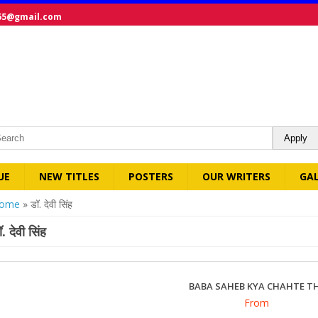
65@gmail.com
UE
NEW TITLES
POSTERS
OUR WRITERS
GA
ou are here
ome
» डॉ. देवी सिंह
ॉ. देवी सिंह
BABA SAHEB KYA CHAHTE T
From