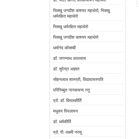
भिक्खु जगदीश काश्यप महाथेरो, भिक्खु
धर्मरक्षित महाथेरो
भिक्खु धर्मरक्षित महाथेरो
भिक्खु जगदीश काश्यप महाथेरो
धर्मानंद कोसम्बी
डॉ. जगन्नाथ उपाध्याय
डॉ. सुरेन्द्र अज्ञात
सोहनलाल शास्त्री, विद्यावाचस्पति
परिनिब्बुत नानकचन्द रत्तू
प्रो. डॉ. विमलकीर्ति
मधुकर पिपलायन
डॉ. धर्मकीर्ति
प्रो. पी. लक्ष्मी नरसू