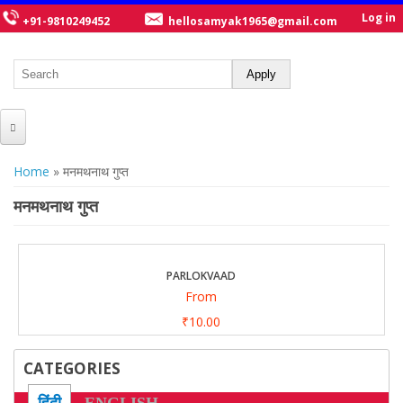
Log in
+91-9810249452
hellosamyak1965@gmail.com
HOME
You are here
Home
» मनमथनाथ गुप्त
ABOUT US
मनमथनाथ गुप्त
CATALOGUE
NEW TITLES
PARLOKVAAD
From
POSTERS
₹10.00
OUR WRITERS
CATEGORIES
GALLERY