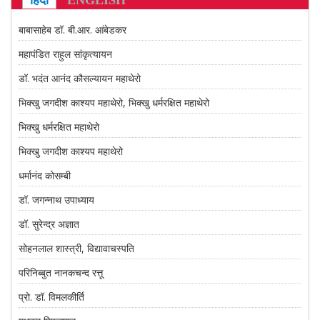
हिंदी
ENGLISH
CONTACT US
बाबासाहेब डॉ. बी.आर. आंबेडकर
महापंडित राहुल सांकृत्यायन
डॉ. भदंत आनंद कौसल्यायन महाथेरो
भिक्खु जगदीश काश्यप महाथेरो, भिक्खु धर्मरक्षित महाथेरो
भिक्खु धर्मरक्षित महाथेरो
भिक्खु जगदीश काश्यप महाथेरो
धर्मानंद कोसम्बी
डॉ. जगन्नाथ उपाध्याय
डॉ. सुरेन्द्र अज्ञात
सोहनलाल शास्त्री, विद्यावाचस्पति
परिनिब्बुत नानकचन्द रत्तू
प्रो. डॉ. विमलकीर्ति