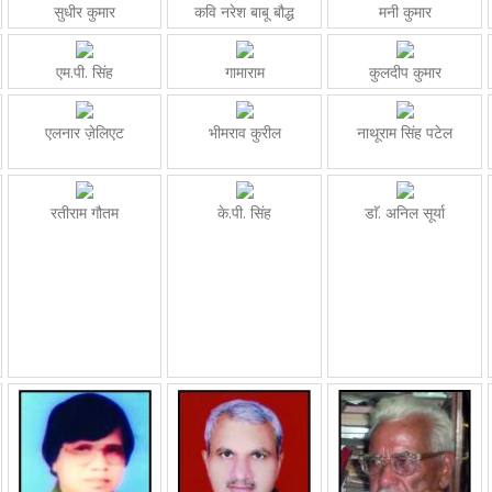
सुधीर कुमार
कवि नरेश बाबू बौद्ध
मनी कुमार
एम.पी. सिंह
गामाराम
कुलदीप कुमार
एलनार ज़ेलिएट
भीमराव कुरील
नाथूराम सिंह पटेल
रतीराम गौतम
के.पी. सिंह
डाॅ. अनिल सूर्या