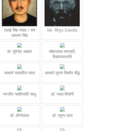
ललई सिंह यादव / राम
Mr. Rhys Davids
अवतार सिंह
डॉ. सुरेन्द्र अज्ञात
सोहनलाल शास्त्री,
विद्यावाचस्पति
आचार्य भद्रशील रावत
आचार्य जुगल किशोर बौद्ध
रणजीत ‘कबीरपंथी’ साधु
डाॅ. नवल वियोगी
डाॅ. अँगनेलाल
डाॅ. यमुना लाल