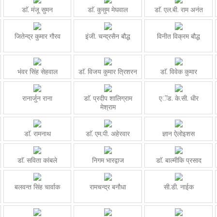
डाॅ. मंजू सुमन
डाॅ. कुसुम मेघवाल
डाॅ. एल.बी. राम अनंत
जितेन्द्र कुमार गौरव
इंजी. चन्द्रसैन बौद्ध
विनीत विक्रम बौद्ध
भंवर सिंह सेहवाल
डाॅ. विजय कुमार त्रिशरन
डाॅ. विवेक कुमार
रानार्जुन राना
डाॅ. प्रदीप शालिग्राम
एॅड. के.सी. धीर
मेश्राम
डाॅ. रामनाथ
डाॅ. एम.पी. अहेरवार
ज्ञान ऐलोइशस
डाॅ. सविता कांबले
निगम भारद्वाज
डाॅ. बाल्मीकि प्रसाद
बलवन्त सिंह चार्वाक
रामचन्द्र बनौधा
सी.डी. नाईक