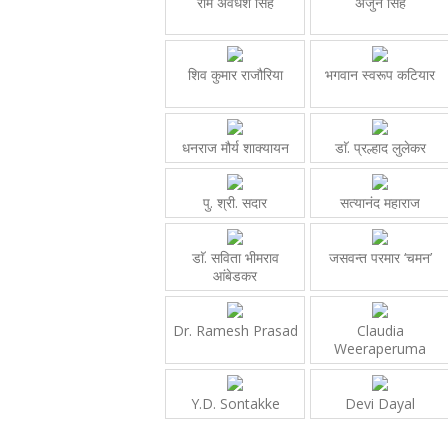
राम अवधेश सिंह
अर्जुन सिंह
शिव कुमार राजौरिया
भगवान स्वरूप कटियार
धनराज मौर्य शाक्यायन
डाॅ. प्रल्हाद लुलेकर
पु. श्री. सदार
सत्यानंद महाराज
डाॅ. सविता भीमराव
जसवन्त परमार ‘चमन’
आंबेडकर
Dr. Ramesh Prasad
Claudia
Weeraperuma
Y.D. Sontakke
Devi Dayal