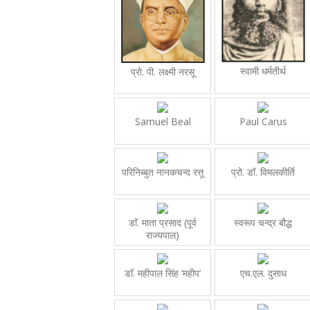
स्वामी धर्मतीर्थ
प्रो. पी. लक्ष्मी नरसू
Samuel Beal
Paul Carus
परिनिब्बुत नानकचन्द रत्तू
प्रो. डॉ. विमलकीर्ति
डाॅ. माता प्रसाद (पूर्व
स्वरूप चन्द्र बौद्ध
राज्यपाल)
डाॅ. महीपाल सिंह ‘महीप’
एच.एल. दुसाध