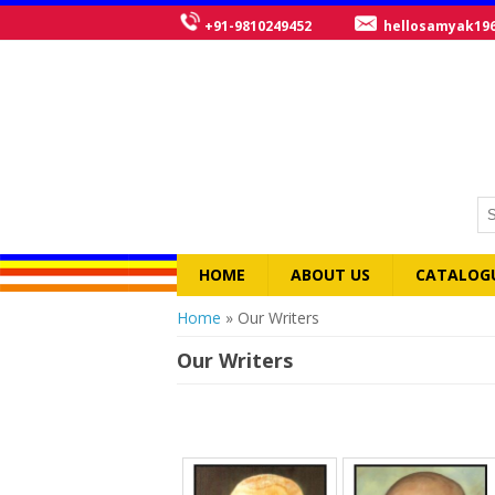
+91-9810249452
hellosamyak19
HOME
ABOUT US
CATALOG
You are here
Home
» Our Writers
Our Writers