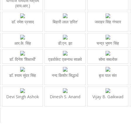
योगराज रामदास मेश्राम
(वाय.आर.)
डाॅ. रमेश प्रसाद
बिहारी लाल ‘हरित’
जवाहर सिंह गंगवार
आर.के. सिंह
डी.एन. झा
चन्द्र भुषण सिंह
डाॅ. दिनेश ‘शिक्षार्थी’
एडवोकेट एकनाथ साळवे
सोमा सबलोक
डाॅ. श्याम सुंदर सिंह
नन्द किशोर सिद्धार्थ
बृज पाल संत
Devi Singh Ashok
Dinesh S. Anand
Vijay B. Gaikwad