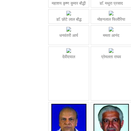
महाशय कृष्ण कुमार बौद्धी
डाॅ. मथुरा प्रसाद
डाॅ. छोटे लाल बौद्ध
मोहनलाल फिलौरिया
धनवंतरी आर्य
ममता आनंद
देवीदयाल
प्रेमलता राघव