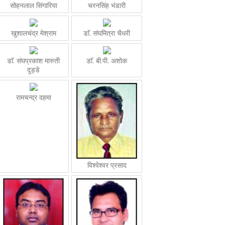
सोहनलाल सिंगारिया
चरनसिंह भंडारी
खुशालचंद्र मेश्राम
डाॅ. संघमित्रा चैधरी
डाॅ. संघप्रकाश मारुती
डाॅ. बी.पी. अशोक
दुड्डे
रामचन्द्र दहमा
विश्वेश्वर प्रसाद