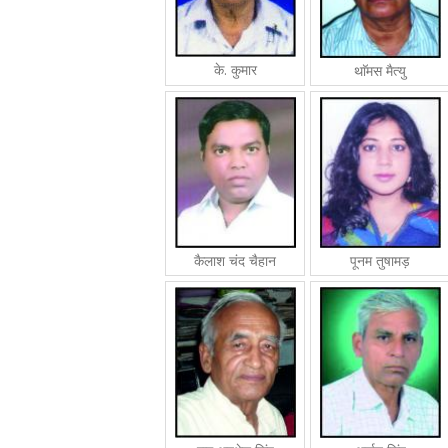
के. कुमार
थाॅमस मैत्यु
कैलाश चंद चैहान
पूनम तुषामड़