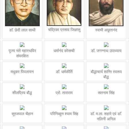
चंद्रिका प्रसाद जिज्ञासु
डाॅ. छेदी लाल साथी
स्वामी अछूतानंद
पूज्य भंते महास्थविर
धर्मानंद कोसम्बी
डॉ. जगन्नाथ उपाध्याय
संघरक्षित
मधुकर पिपलायन
डॉ. धर्मकीर्ति
बौद्धाचार्य शान्ति स्वरूप
बौद्ध
शीलप्रिय बौद्ध
प्रो. ताराराम
सतनाम सिंह
सूरजपाल चैहान
परिनिब्बुत्त श्याम सिंह
डाॅ. म.ला. शहारे एवं डाॅ.
नलिनी अनिल