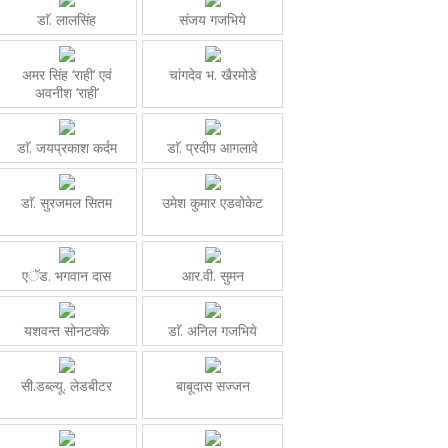
डाॅ. लालसिंह
संजय गजभिये
अमर सिंह ‘राही’ एवं
चांगदेव भ. खैरमोडे
अवनीश ‘राही’
डाॅ. जयप्रकाश कर्दम
डाॅ. प्रदीप आगलावे
डाॅ. सुरजमल सितम
उमेश कुमार एडवोकेट
एॅड. भगवान दास
आर.वी. सुमन
यशवन्त सोनटक्के
डाॅ. अनिल गजभिये
सी.डब्ल्यू. लेडबीटर
बाबूदास सज्जन