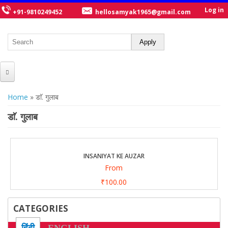
Log in
+91-9810249452
hellosamyak1965@gmail.com
HOME
You are here
Home
» डाॅ. गुलाब
ABOUT US
डाॅ. गुलाब
CATALOGUE
NEW TITLES
INSANIYAT KE AUZAR
From
POSTERS
₹100.00
OUR WRITERS
CATEGORIES
GALLERY