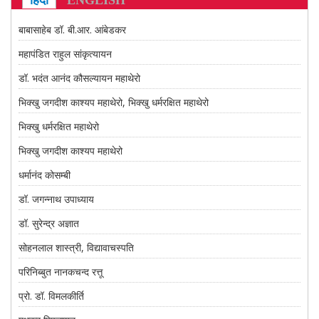
हिंदी
ENGLISH
CONTACT US
बाबासाहेब डॉ. बी.आर. आंबेडकर
महापंडित राहुल सांकृत्यायन
डॉ. भदंत आनंद कौसल्यायन महाथेरो
भिक्खु जगदीश काश्यप महाथेरो, भिक्खु धर्मरक्षित महाथेरो
भिक्खु धर्मरक्षित महाथेरो
भिक्खु जगदीश काश्यप महाथेरो
धर्मानंद कोसम्बी
डॉ. जगन्नाथ उपाध्याय
डॉ. सुरेन्द्र अज्ञात
सोहनलाल शास्त्री, विद्यावाचस्पति
परिनिब्बुत नानकचन्द रत्तू
प्रो. डॉ. विमलकीर्ति