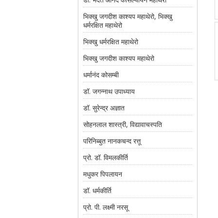
भिक्खु जगदीश काश्यप महाथेरो, भिक्खु
धर्मरक्षित महाथेरो
भिक्खु धर्मरक्षित महाथेरो
भिक्खु जगदीश काश्यप महाथेरो
धर्मानंद कोसम्बी
डॉ. जगन्नाथ उपाध्याय
डॉ. सुरेन्द्र अज्ञात
सोहनलाल शास्त्री, विद्यावाचस्पति
परिनिब्बुत नानकचन्द रत्तू
प्रो. डॉ. विमलकीर्ति
मधुकर पिपलायन
डॉ. धर्मकीर्ति
प्रो. पी. लक्ष्मी नरसू