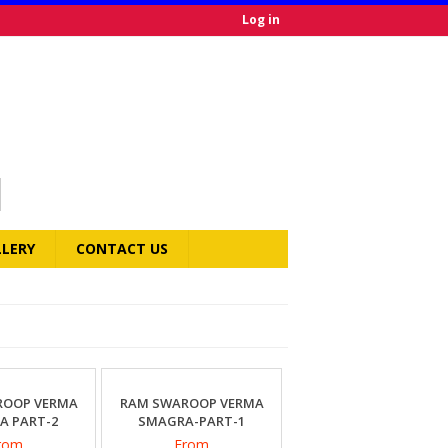
Log in
LLERY
CONTACT US
ROOP VERMA
RAM SWAROOP VERMA
A PART-2
SMAGRA-PART-1
rom
From