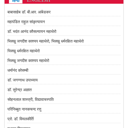
हिंदी
ENGLISH
CONTACT US
बाबासाहेब डॉ. बी.आर. आंबेडकर
महापंडित राहुल सांकृत्यायन
डॉ. भदंत आनंद कौसल्यायन महाथेरो
भिक्खु जगदीश काश्यप महाथेरो, भिक्खु धर्मरक्षित महाथेरो
भिक्खु धर्मरक्षित महाथेरो
भिक्खु जगदीश काश्यप महाथेरो
धर्मानंद कोसम्बी
डॉ. जगन्नाथ उपाध्याय
डॉ. सुरेन्द्र अज्ञात
सोहनलाल शास्त्री, विद्यावाचस्पति
परिनिब्बुत नानकचन्द रत्तू
प्रो. डॉ. विमलकीर्ति