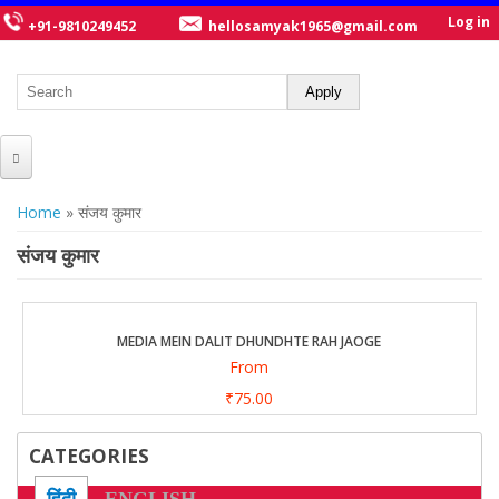
Log in
+91-9810249452
hellosamyak1965@gmail.com
HOME
You are here
Home
» संजय कुमार
ABOUT US
संजय कुमार
CATALOGUE
NEW TITLES
MEDIA MEIN DALIT DHUNDHTE RAH JAOGE
From
POSTERS
₹75.00
OUR WRITERS
CATEGORIES
GALLERY