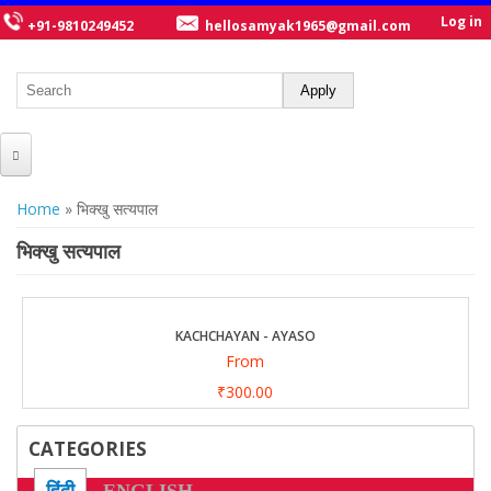
Log in
+91-9810249452
hellosamyak1965@gmail.com
HOME
You are here
Home
» भिक्खु सत्यपाल
ABOUT US
भिक्खु सत्यपाल
CATALOGUE
NEW TITLES
KACHCHAYAN - AYASO
From
POSTERS
₹300.00
OUR WRITERS
CATEGORIES
GALLERY