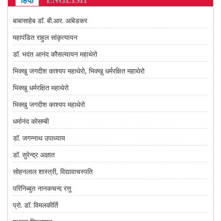
हिंदी
ENGLISH
CONTACT US
बाबासाहेब डॉ. बी.आर. आंबेडकर
महापंडित राहुल सांकृत्यायन
डॉ. भदंत आनंद कौसल्यायन महाथेरो
भिक्खु जगदीश काश्यप महाथेरो, भिक्खु धर्मरक्षित महाथेरो
भिक्खु धर्मरक्षित महाथेरो
भिक्खु जगदीश काश्यप महाथेरो
धर्मानंद कोसम्बी
डॉ. जगन्नाथ उपाध्याय
डॉ. सुरेन्द्र अज्ञात
सोहनलाल शास्त्री, विद्यावाचस्पति
परिनिब्बुत नानकचन्द रत्तू
प्रो. डॉ. विमलकीर्ति