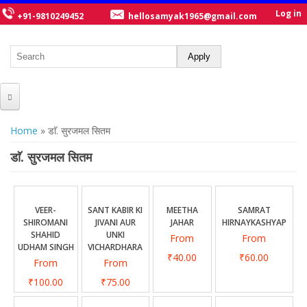
Log in
+91-9810249452
hellosamyak1965@gmail.com
HOME
You are here
Home
» डाॅ. सुरजमल सितम
ABOUT US
डाॅ. सुरजमल सितम
CATALOGUE
NEW TITLES
VEER-
SANT KABIR KI
MEETHA
SAMRAT
SHIROMANI
JIVANI AUR
JAHAR
HIRNAYKASHYAP
POSTERS
SHAHID
UNKI
From
From
UDHAM SINGH
VICHARDHARA
OUR WRITERS
₹40.00
₹60.00
From
From
GALLERY
₹100.00
₹75.00