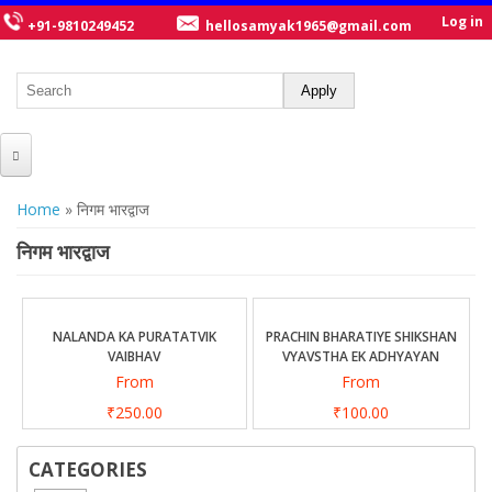
Log in
+91-9810249452
hellosamyak1965@gmail.com
HOME
You are here
Home
» निगम भारद्वाज
ABOUT US
निगम भारद्वाज
CATALOGUE
NEW TITLES
NALANDA KA PURATATVIK
PRACHIN BHARATIYE SHIKSHAN
VAIBHAV
VYAVSTHA EK ADHYAYAN
POSTERS
From
From
OUR WRITERS
₹250.00
₹100.00
GALLERY
CATEGORIES